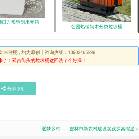
梯口方形钢制果壳箱
公园热销钢木分类垃圾桶
明 , 均为原创丨咨询热线：13902465298
来了！延吉街头的垃圾桶这回洗了个好澡！
分享 (
0
)
逐梦乡村——吉林市新农村建设实践探索综述