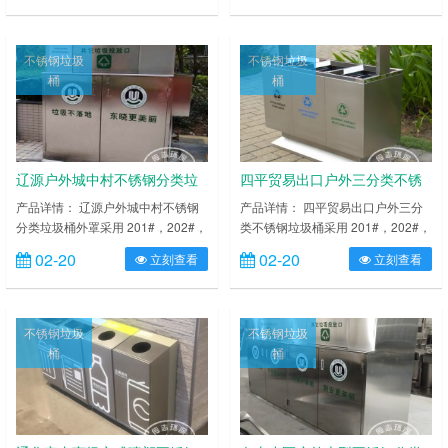
消杀和宣传工作，吉林省医保局李莹
运。同时，每天安排 33 台垃圾清运
处长以及相关工作人员相继来到社区
车辆，对市区主街路、居民小区放置
助力疫情防控工作，开展志愿服务消
的垃圾桶进行巡回收运，并分区域专
不锈钢垃圾
不锈钢垃圾
杀。 李处长表示，省医保局现阶段
人按时对垃圾桶防疫消杀。目前，通
桶
桶
人员配备有限，不能在人力上对社区
化市环卫处在全市 41 个隔离场所、
工作给予大力支持，但是会竭尽所能
190 个封闭单元新增投放 400 具垃
助力社区疫情防控工作，同时为社区
圾桶，严格……
送来……
辽源户外城中村不锈钢分类垃
四平贸易出口户外三分类不锈
圾桶外罩
钢垃圾桶
产品详情： 辽源户外城中村不锈钢
产品详情： 四平贸易出口户外三分
分类垃圾桶外罩采用 201#，202#，
类不锈钢垃圾桶采用 201#，202#，
304#优质不锈钢材料模压成型，坚
304#优质不锈钢材料模压成型，坚
02-20
02-20
立刻查看
立刻查看
固耐用，不易破损；耐火安全，抗高
固耐用，不易破损；耐火安全，抗高
低温，适合各种恶劣气候条件；金属
低温，适合各种恶劣气候条件；金属
亮泽，高雅美观，广泛适用于各种机
亮泽，高雅美观，广泛适用于各种机
场、商场高档场所；内外表面光洁，
场、商场高档场所；内外表面光洁，
不锈钢垃圾
不锈钢垃圾
减少垃圾残留，易于清洁；配置镀锌
减少垃圾残留，易于清洁；配置镀锌
桶
桶
板内桶，便于垃圾清倒；激光切割开
板内桶，便于垃圾清倒；激光切割开
料，尺寸精准，投口无缝焊接成型，
料，尺寸精准，投口无缝焊接成型，
打磨抛光处理圆滑不……
打磨抛光处理圆滑不割……