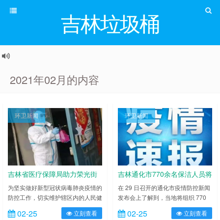
吉林垃圾桶
2021年02月的内容
环卫新闻
环卫新闻
吉林省医疗保障局助力荣光街
吉林通化市770余名保洁人员将
道吉通社区，开展志愿消杀疫
上门收垃圾
为坚实做好新型冠状病毒肺炎疫情的
在 29 日召开的通化市疫情防控新闻
防控工作，切实维护辖区内的人民健
发布会上了解到，当地将组织 770
情防控服务工作
康和生命安全，2021 年以来，长春
余名一线保洁人员每天挨家挨户上门
02-25
02-25
立刻查看
立刻查看
市二道区荣光街道吉通社区积极开展
收取垃圾，每 3 天进行 1 轮垃圾清