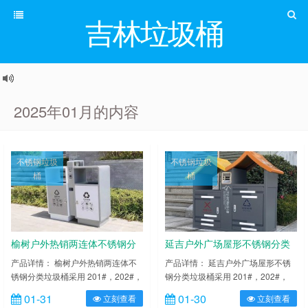
吉林垃圾桶
2025年01月的内容
不锈钢垃圾
不锈钢垃圾
桶
桶
榆树户外热销两连体不锈钢分
延吉户外广场屋形不锈钢分类
类垃圾桶
垃圾桶
产品详情： 榆树户外热销两连体不
产品详情： 延吉户外广场屋形不锈
锈钢分类垃圾桶采用 201#，202#，
钢分类垃圾桶采用 201#，202#，
304#优质不锈钢材料模压成型，坚
304#优质不锈钢材料模压成型，坚
01-31
01-30
立刻查看
立刻查看
固耐用，不易破损；耐火安全，抗高
固耐用，不易破损；耐火安全，抗高