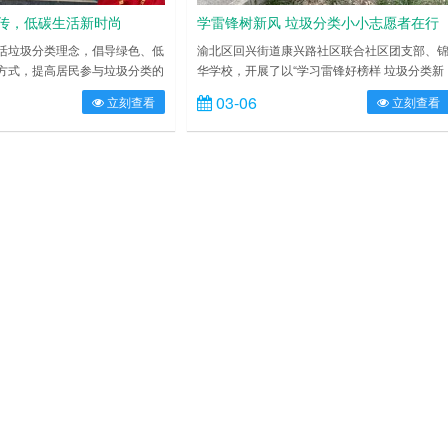
传，低碳生活新时尚
学雷锋树新风 垃圾分类小小志愿者在行
动
活垃圾分类理念，倡导绿色、低
渝北区回兴街道康兴路社区联合社区团支部、
方式，提高居民参与垃圾分类的
华学校，开展了以“学习雷锋好榜样 垃圾分类新
徐州市鼓楼区环城街道综合行政
时尚”为主题的宣传活动。 “垃圾桶有什么颜
03-06
立刻查看
立刻查看
社区、绿之鑫环保科技有限公司
色?”“绿色垃圾桶里放什么垃圾?”活动中，社区
社区宣传活动，引导居民自觉进
工作人员向孩子们详细讲解着如何进行垃圾分
投放。 “居民朋友们，咱们每天
类、怎么分类和垃圾分类的好处，并鼓励学生
类，垃圾是可转化回收的资源，
从自身做起，从日常生活入手，坚持做好垃圾
属、旧纸箱这些物件就需要不同
类，同时号召更多的人参与垃圾分类，合力营
他们在被……
美好人居环境。 随后……