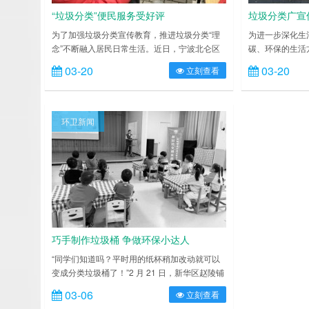
“垃圾分类”便民服务受好评
垃圾分类广宣
为了加强垃圾分类宣传教育，推进垃圾分类“理
为进一步深化生
念”不断融入居民日常生活。近日，宁波北仑区
碳、环保的生活
黄鹂社区结合“学习雷锋传力量 初心便民新风
积极性，近日，
03-20
03-20
立刻查看
尚”人亚先锋便民公益集市活动，将垃圾分类宣
执法局联合煤港
传教育带到辖区居民家门口。 活动现场，
开展垃圾分类进
居民络绎不绝，在党员志愿者的的引导下井然有
行生活垃圾分类
序地为居民提供服务。在垃圾分类宣传摊位前，
都要面对垃圾分
环卫新闻
社区垃圾分类宣讲员向居民发放生活垃圾分类宣
像啤酒瓶、旧金
传资料，细致耐心地讲解垃……
的分类回收法，
巧手制作垃圾桶 争做环保小达人
“同学们知道吗？平时用的纸杯稍加改动就可以
变成分类垃圾桶了！”2 月 21 日，新华区赵陵铺
路街道北郡社区新时代文明实践站联合街道社工
03-06
立刻查看
站组织开展“巧手制作垃圾桶 争做环保小达人”垃