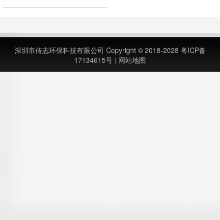
后，再进行酸洗磷化处理；表面清理
干燥后整体进行静电喷涂或烤漆处
理，静电喷涂是经过流水线高温固化
炉固化后再出炉冷却，加工后的塑粉
附着力强，不易剥落，这样制作而成
深圳市传志环保科技有限公司 Copyright © 2018-2028
粤ICP备
的钢制垃圾桶户外防锈效果好，整体
17134615号
|
网站地图
坚固耐用。 街道广告钢制垃圾桶是
一种采用钢……