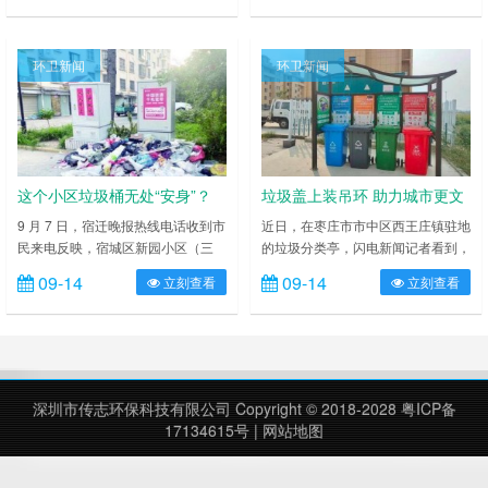
对 600 多户商家“撤桶入户”、上门服
罩？疾控专家对此进行了解答。 在
务，确保分类投放落到实处，积极打
医疗机构时，可把口罩直接投入医疗
造宜居城区，助力仙游创建省级文明
废物垃圾袋中，口罩作为医疗废物，
环卫新闻
环卫新闻
城市。 “垃圾桶撤掉了，垃圾往哪
会由专业处理机构进行集中处置。
扔？”对于实行的“撤桶入户”，许多市
对于普通人，因风险较低，平时使用
民产生好奇。据仙游县环境卫生管理
过的口罩可以直接丢入垃圾桶。 对
所主任黄伟建介绍，该所采用……
于疑似患有传染病的民众，应在就诊
或接受调查……
这个小区垃圾桶无处“安身”？
垃圾盖上装吊环 助力城市更文
明
9 月 7 日，宿迁晚报热线电话收到市
近日，在枣庄市市中区西王庄镇驻地
民来电反映，宿城区新园小区（三
的垃圾分类亭，闪电新闻记者看到，
期）内没有放置垃圾桶，小区垃圾堆
四个分类垃圾桶整齐摆放在可遮挡雨
09-14
09-14
立刻查看
立刻查看
放在绿化带上，行车道上还有散乱丢
水的垃圾亭中，每个垃圾桶的后面安
弃的垃圾，垃圾污水流淌到路面上，
装了崭新的垃圾分类说明贴纸，垃圾
异味扑鼻。 宿迁晚报采访组来到这
桶盖子上的把手上还增设了“吊环拉
个小区，现场看到从小区东门进入后
手”，此举赢得了众多群众的围观和
向南的一段绿化带上堆积着很多生活
赞扬。 “群众在日常倒垃圾的时候常
垃圾，因垃圾数量较多，还有部分垃
常会面临‘掀盖脏’和‘掀盖难’的问题，
深圳市传志环保科技有限公司 Copyright © 2018-2028
粤ICP备
圾滑落在小区道路上，道路已经被垃
导致很多村民对分类垃圾桶‘敬而远
17134615号
|
网站地图
圾内渗出的污水污染，路面出现不少
之’，有些村民甚至直接将垃圾放
污渍……
在……