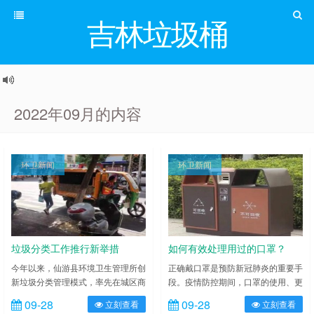
吉林垃圾桶
2022年09月的内容
环卫新闻
环卫新闻
垃圾分类工作推行新举措
如何有效处理用过的口罩？
今年以来，仙游县环境卫生管理所创
正确戴口罩是预防新冠肺炎的重要手
新垃圾分类管理模式，率先在城区商
段。疫情防控期间，口罩的使用、更
户最为密集的八二五大街、胜利路实
换频率也大幅增加。那么，在日常生
09-28
09-28
立刻查看
立刻查看
行“垃圾分类，上门收集”行动，通过
活中，应该如何有效处理用过的口