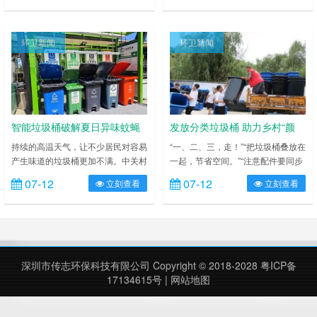
解，按照全国文明城市创建相关要
境。 据梅林村党委书记、村委会主
求，垃圾桶要保持桶盖“常闭”，以免
任李非邦介绍，受风吹、日晒、雨
垃圾的异味散发出来。但在垃圾分类
淋、垃圾渗滤液腐蚀以及人为因素等
环卫新闻
环卫新闻
督导员日常巡查中发现，不少居民不
影响，村里部分垃圾桶受到不同程度
愿意碰垃圾桶盖，要是碰巧哪个垃圾
破损。夏季来临，为避免出现蚊虫满
桶桶盖没合上，垃圾全往这只桶里
天飞、气味刺鼻等现象，梅林村委会
塞，其他桶里则很少投放，或者直接
采购了垃圾桶，对村间部分点位的垃
将垃圾放在垃圾桶旁……
圾桶……
智能垃圾桶破解夏日异味蚊蝇
发放分类垃圾桶 助力乡村“颜
难题
值”再提升
持续的高温天气，让不少居民对容易
“一、二、三，走！”“把垃圾桶叠放在
产生味道的垃圾桶更加不满。中关村
一起，节省空间。”“注意配件要同步
街道希格玛公寓小区为此新增了两套
放好！”夏日炎炎，九庄镇垃圾桶分
07-12
07-12
立刻查看
立刻查看
科技感满满的智能垃圾除臭设备，有
发现场一派热闹场景，数名志愿者正
人靠近垃圾桶扔垃圾时，垃圾桶盖会
忙着把垃圾桶往大货车上搬运，帮助
自动开启，并喷洒除臭除菌液，解决
垃圾桶找到它们的“新家”。 据九庄
了垃圾异味和卫生问题，居民分类投
镇“治垃圾”工作人员吴国成介绍，目
放更积极了。 走进希格玛公寓小
前全镇共设置有垃圾亭 167 个，但
区，干净整洁的垃圾分类站里，5 个
由于村民组数多、人员流动性大，垃
深圳市传志环保科技有限公司 Copyright © 2018-2028
粤ICP备
不同颜色的垃圾桶一字排开，扔垃圾
圾分类设施无法做到辖区全覆盖。为
17134615号
|
网站地图
的居民靠近桶站，一排桶盖在拉绳的
此，九庄镇根据前期摸排统计……
牵引下自……