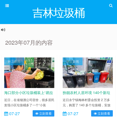
吉林垃圾桶
2023年07月的内容
环卫新闻
环卫新闻
海口部分小区垃圾桶装上“易拉
扮靓农村人居环境 140个新垃
环”
圾桶“上岗”
近日，在省烟酒公司宿舍，很多居民
近日永宁镇梅林村委会投资 2 万多
发现小区垃圾桶多了一个“小装
元，购置了 140 多个垃圾桶，安放
置”——吊环滑动拉手，方便又卫
在公路边、菜市场等公共场所，方便
07-27
07-27
立刻查看
立刻查看
生，居民们对此纷纷点赞。 据了
村民投放垃圾，营造洁净美丽宜居环