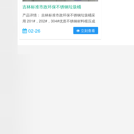
吉林标准市政环保不锈钢垃圾桶
产品详情： 吉林标准市政环保不锈钢垃圾桶采
用 201#，202#，304#优质不锈钢材料模压成
型，坚固耐用，不易破损；耐火安全，抗高低
02-26
立刻查看
温，适合各种恶劣气候条件；金属亮泽，高雅美
观，广泛适用于各种机场、商场高档场所；内外
表面光洁，减少垃圾残留，易于清洁；配置镀锌
板内桶，便于垃圾清倒；激光切割开料，尺寸精
准，投口无缝焊接成型，打磨抛光处理圆滑不割
手，传志环保……