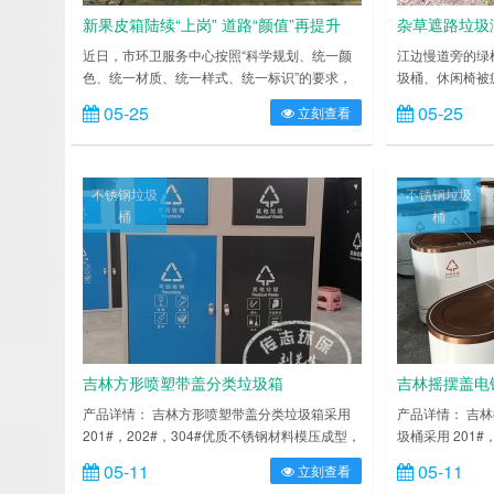
新果皮箱陆续“上岗” 道路“颜值”再提升
杂草遮路垃圾
乱无人问
近日，市环卫服务中心按照“科学规划、统一颜
江边慢道旁的绿
色、统一材质、统一样式、统一标识”的要求，
圾桶、休闲椅被
对城区主干道上老旧垃圾分类收集容器进行统一
圾满溢，不见有
05-25
05-25
立刻查看
更换，提升环卫设施颜值，扮靓城市环境。 长
不断有市民致电本社
期放置在城区主干道上的垃圾分类收集容器，经
中心市区北滨江
受风吹日晒和垃圾腐蚀，外加人为因素影响，均
江边慢道一带
有不同程度的损坏，且每条主干道上垃圾分类收
现场 杂草侵占
不锈钢垃圾
不锈钢垃圾
集容器规格大小参差不齐，既影响垃圾的正常收
记者根据市民反
桶
桶
集，也影响环境面貌。为此……
江公园……
吉林方形喷塑带盖分类垃圾箱
吉林摇摆盖电
产品详情： 吉林方形喷塑带盖分类垃圾箱采用
产品详情： 吉
201#，202#，304#优质不锈钢材料模压成型，
圾桶采用 201#
坚固耐用，不易破损；耐火安全，抗高低温，适
模压成型，坚固
05-11
05-11
立刻查看
合各种恶劣气候条件；金属亮泽，高雅美观，广
高低温，适合各