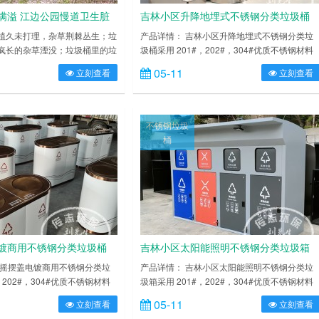
满溢 江边公园慢道卫生脏
吉林小区升降地埋式不锈钢分类垃圾桶
植久未打理，杂草荆棘丛生；垃
产品详情： 吉林小区升降地埋式不锈钢分类垃
疯长的杂草湮没；垃圾桶里的垃
圾桶采用 201#，202#，304#优质不锈钢材料
人前来清理……连续一段时间，
模压成型，坚固耐用，不易破损；耐火安全，
05-11
立刻查看
立刻查看
 24 小时热线 96339 反映，
高低温，适合各种恶劣气候条件；金属亮泽，
公园汀洲园、沉洲园两个园区的
雅美观，广泛适用于各种机场、商场高档场所
缺乏管理，卫生状况堪忧。
内外表面光洁，减少垃圾残留，易于清洁；配
路面 垃圾无人清理 22 日，
镀锌板内桶，便于垃圾清倒；激光切割开料，
不锈钢垃圾
映的情况，走访了中心市区北滨
寸精准，投口无缝焊接成型，打磨抛光处理圆
桶
不割手……
镀商用不锈钢分类垃圾桶
吉林小区太阳能照明不锈钢分类垃圾箱
林摇摆盖电镀商用不锈钢分类垃
产品详情： 吉林小区太阳能照明不锈钢分类垃
，202#，304#优质不锈钢材料
圾箱采用 201#，202#，304#优质不锈钢材料
耐用，不易破损；耐火安全，抗
模压成型，坚固耐用，不易破损；耐火安全，
05-11
立刻查看
立刻查看
种恶劣气候条件；金属亮泽，高
高低温，适合各种恶劣气候条件；金属亮泽，