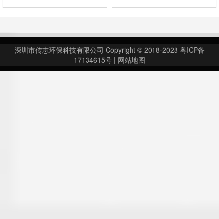
合各种恶劣气候条件；金属亮泽，高
种恶劣气候条件；金属亮泽，高雅美
雅美观，广泛适用于各种机场、商场
观，广泛适用于各种机场、商场高档
高档场所；内外表面光洁，减少垃圾
场所；内外表面光洁，减少垃圾残
残留，易于清洁；配置镀锌板内桶，
留，易于清洁；配置镀锌板内桶，便
便于垃圾清倒；激光切割开料，尺寸
于垃圾清倒；激光切割开料，尺寸精
深圳市传志环保科技有限公司 Copyright © 2018-2028
粤ICP备
精准，投口无缝焊接成型，打磨抛光
准，投口无缝焊接成型，打磨抛光处
17134615号
|
网站地图
处理圆滑不割手，传志环保不锈……
理圆滑不割手，传志环保不锈钢
垃……