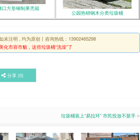
梯口方形钢制果壳箱
公园热销钢木分类垃圾桶
明 , 均为原创丨咨询热线：13902465298
美化市容市貌，这些垃圾桶“洗澡”了
分享 (
0
)
垃圾桶装上“易拉环” 市民投放不脏手