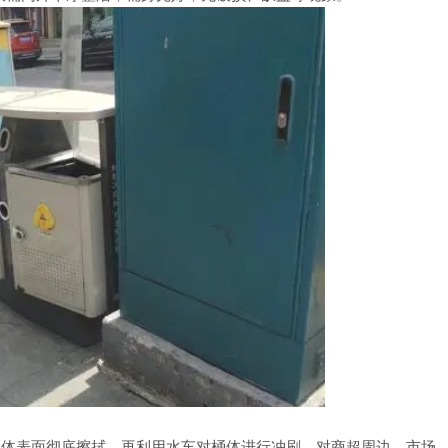
桶体表面彻底擦拭，再利用水车对桶体进行冲刷，对商超周边、市场