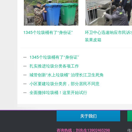
1345个垃圾桶有了“身份证”
环卫中心迅速响应市民诉求
装果皮箱
1345个垃圾桶有了“身份证”
扎实推进垃圾分类各项工作
城管创新“水上垃圾桶” 治理长江卫生死角
小区要建垃圾分类房，部分居民不同意
全面撤掉垃圾桶！这里开始试行
关于我们
咨询热线：刘先生13902465298
传