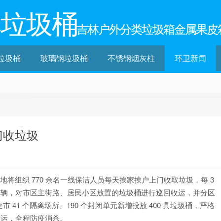
林垃圾桶
吉林户外分类垃圾箱金属果皮
垃圾桶
玻璃钢垃圾桶
不锈钢烟灰柱
环卫新闻
门收垃圾
地将组织 770 余名一线保洁人员每天挨家挨户上门收取垃圾，每 3
清运车辆，对市区主街路、居民小区放置的垃圾桶进行巡回收运，并分区
41 个隔离场所、190 个封闭单元新增投放 400 具垃圾桶，严格
清运，全程防疫消杀。