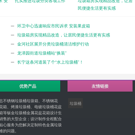
 安
扎实推进垃圾分类各项工作
垃圾箱房实现精品改造，让居
民便捷生活更有实感
环卫中心迅速响应市民诉求 安装果皮箱
垃圾箱房实现精品改造，让居民便捷生活更有实感
金河社区展开分类垃圾桶清洁维护行动
龙泽园街道垃圾桶站“换装”
长宁这条河道装了个“水上垃圾桶”！
优势产品
友情链接
志不锈钢垃圾桶垃圾箱、不锈钢花
垃圾桶
花箱、烤漆垃圾桶、电镀垃圾桶花盆
箱等钣金垃圾桶金属花盆花箱设计生
销售的大型企业；设计制作全程配合
贴心服务为您解决定制特色金属垃圾
难的问题。