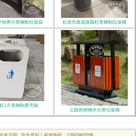
学校两分类钢制垃圾箱
松原市政道路圆柱形钢制垃圾桶
梯口方形钢制果壳箱
公园热销钢木分类垃圾桶
明 , 均为原创丨咨询热线：13902465298