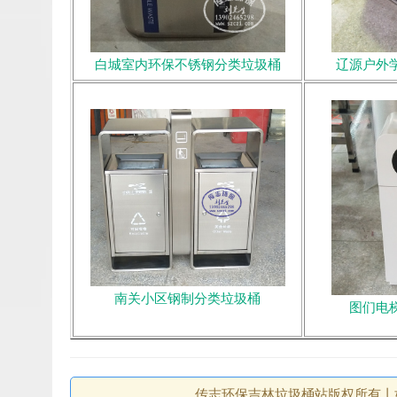
白城室内环保不锈钢分类垃圾桶
辽源户外
南关小区钢制分类垃圾桶
图们电
传志环保吉林垃圾桶站版权所有丨如未注