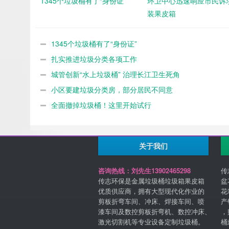
1345个垃圾桶有了“身份证”
环卫中心迅速响应市民诉求
装果皮箱
1345个垃圾桶有了“身份证”
扎实推进垃圾分类各项工作
城管创新“水上垃圾桶” 治理长江卫生死角
小区要建垃圾分类房，部分居民不同意
全面撤掉垃圾桶！这里开始试行
关于我们
咨询热线：刘先生13902465298
传
传志环保是金属垃圾桶垃圾箱果皮箱
盆
优质供应商，拥有大型现代化作业的
花
剪板折弯车间、冲床、焊接车间、喷
产
漆车间及数控剪板折弯机、数控冲床、
，
激光切割机等专业设备定制垃圾桶。
桶