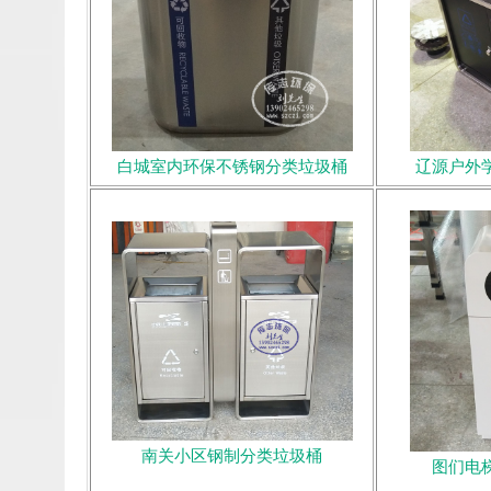
白城室内环保不锈钢分类垃圾桶
辽源户外
南关小区钢制分类垃圾桶
图们电