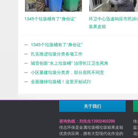
1345个垃圾桶有了“身份证”
环卫中心迅速响应市民诉求
装果皮箱
1345个垃圾桶有了“身份证”
扎实推进垃圾分类各项工作
城管创新“水上垃圾桶” 治理长江卫生死角
小区要建垃圾分类房，部分居民不同意
全面撤掉垃圾桶！这里开始试行
关于我们
咨询热线：刘先生13902465298
传
传志环保是金属垃圾桶垃圾箱果皮箱
盆
优质供应商，拥有大型现代化作业的
花