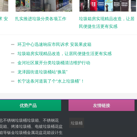
 安
扎实推进垃圾分类各项工作
垃圾箱房实现精品改造，让居
民便捷生活更有实感
环卫中心迅速响应市民诉求 安装果皮箱
垃圾箱房实现精品改造，让居民便捷生活更有实感
金河社区展开分类垃圾桶清洁维护行动
龙泽园街道垃圾桶站“换装”
长宁这条河道装了个“水上垃圾桶”！
优势产品
友情链接
志不锈钢垃圾桶垃圾箱、不锈钢花
垃圾桶
花箱、烤漆垃圾桶、电镀垃圾桶花盆
箱等钣金垃圾桶金属花盆花箱设计生