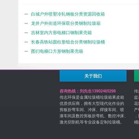
白城户外喷塑冷轧钢板分类资源回收箱
龙井户外街道环保双分类钢制垃圾箱
吉林室内方形电梯口钢制果壳箱
长春高铁站圆柱形组合分类钢制垃圾桶
图们电梯口方形钢制果壳箱
关于我们
咨询热线：刘先生13902465298
传
传志环保是金属垃圾桶垃圾箱果皮箱
盆
优质供应商，拥有大型现代化作业的
花
剪板折弯车间、冲床、焊接车间、喷
产
漆车间及数控剪板折弯机、数控冲床、
，
激光切割机等专业设备定制垃圾桶。
桶