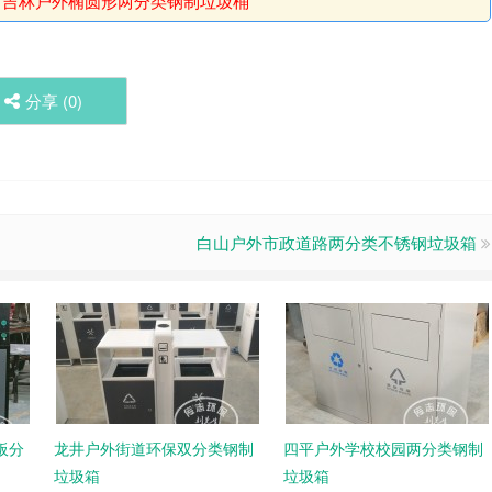
：
吉林户外椭圆形两分类钢制垃圾桶
分享 (
0
)
白山户外市政道路两分类不锈钢垃圾箱
板分
龙井户外街道环保双分类钢制
四平户外学校校园两分类钢制
垃圾箱
垃圾箱