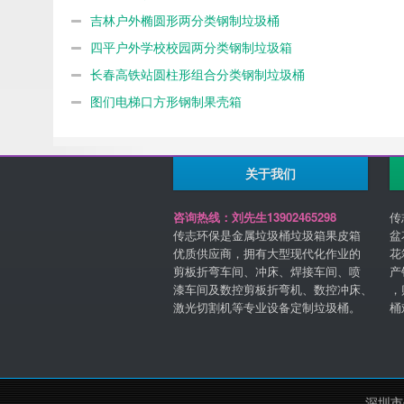
吉林户外椭圆形两分类钢制垃圾桶
四平户外学校校园两分类钢制垃圾箱
长春高铁站圆柱形组合分类钢制垃圾桶
图们电梯口方形钢制果壳箱
关于我们
咨询热线：刘先生13902465298
传
传志环保是金属垃圾桶垃圾箱果皮箱
盆
优质供应商，拥有大型现代化作业的
花
剪板折弯车间、冲床、焊接车间、喷
产
漆车间及数控剪板折弯机、数控冲床、
，
激光切割机等专业设备定制垃圾桶。
桶
深圳市传