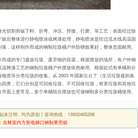
激光切割剪钣下料、折弯、冲压、焊接、打磨、等工艺：表面经过除
干燥后整体进行静电喷涂或烤漆处理，静电喷涂是经过流水线高温固
剥落，这样制作而成的钢制垃圾桶户外防锈效果好，整体坚固耐用。
作而成的专门盛放垃圾、废弃物的容器，根据摆放的场所，有户外钢
高温烤漆工艺的钢制垃圾桶户外摆放依然耐用。根据款式有单桶和分
质等分类垃圾的收集。从 2003 年国家出台了《生活垃圾规则条
为四类，它们分别是可回收垃圾、不可回收垃圾，有害垃圾和其他垃
在市面上更常见，多个单桶组合摆放也可做钢制多分类垃圾桶使用。
明 , 均为原创丨咨询热线：13902465298
：
吉林室内方形电梯口钢制果壳箱