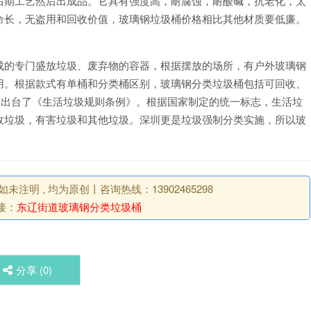
后期工艺然后出成品。它具有强度高，耐腐蚀，耐酸碱，抗老化，太
命长，无盗用和回收价值，玻璃钢垃圾桶价格相比其他材质要低廉。
成的专门盛放垃圾、废弃物的容器，根据摆放的场所，有户外玻璃钢
用。根据款式有单桶和分类桶区别，玻璃钢分类垃圾桶包括可回收、
国家出台了《生活垃圾规则条例》。根据国家制定的统一标志，生活垃
收垃圾，有害垃圾和其他垃圾。深圳更是垃圾强制分类实施，所以玻
明 , 均为原创丨咨询热线：13902465298
接：
东辽街道玻璃钢分类垃圾桶
分享 (
0
)