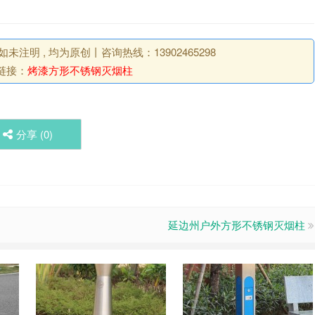
明 , 均为原创丨咨询热线：13902465298
链接：
烤漆方形不锈钢灭烟柱
分享 (
0
)
延边州户外方形不锈钢灭烟柱