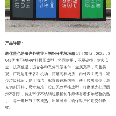
产品详情：
敦化黑色烤漆户外物业不锈钢分类垃圾箱
采用 201#，202#，3
04#优质不锈钢材料模压成型，坚固耐用，不易破损；耐火安
全，抗高低温，适合各种恶劣气候条件；金属亮泽，高雅美
观，广泛适用于各种机场、商场高档场所；内外表面光洁，减
少垃圾残留，易于清洁；配置镀锌板内桶，便于垃圾清倒；激
光切割开料，尺寸精准，投口无缝焊接成型，打磨抛光处理圆
滑不割手，传志环保不锈钢垃圾桶制作师傅有着多年经验的熟
手，每一道环节工艺成熟，质量可靠，确保客户如期交付验
收。