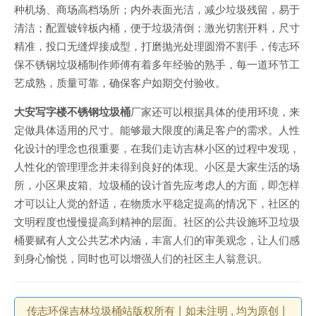
种机场、商场高档场所；内外表面光洁，减少垃圾残留，易于
清洁；配置镀锌板内桶，便于垃圾清倒；激光切割开料，尺寸
精准，投口无缝焊接成型，打磨抛光处理圆滑不割手，传志环
保不锈钢垃圾桶制作师傅有着多年经验的熟手，每一道环节工
艺成熟，质量可靠，确保客户如期交付验收。
大安写字楼不锈钢垃圾桶
厂家还可以根据具体的使用环境，来
定做具体适用的尺寸。能够最大限度的满足客户的需求。人性
化设计的理念也很重要，在我们走访吉林小区的过程中发现，
人性化的管理理念并未得到良好的体现。小区是大家生活的场
所，小区果皮箱、垃圾桶的设计首先应考虑人的方面，即怎样
才可以让人觉的舒适，在物质水平稳定提高的情况下，社区的
文明程度也慢慢提高到精神的层面。社区的公共设施环卫垃圾
桶要赋有人文公共艺术内涵，丰富人们的审美观念，让人们感
到身心愉悦，同时也可以增强人们的社区主人翁意识。
传志环保吉林垃圾桶站版权所有丨如未注明 , 均为原创丨