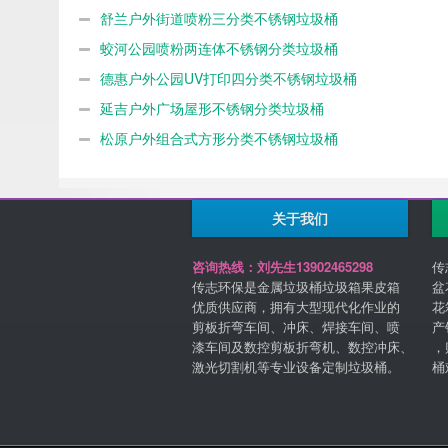
舒兰户外街道喷粉三分类不锈钢垃圾桶
蛟河公园喷粉两连体不锈钢分类垃圾桶
德惠户外公园UV打印四分类不锈钢垃圾桶
延吉户外广场屋形不锈钢分类垃圾桶
松原户外组合式方形分类不锈钢垃圾桶
关于我们
咨询热线：刘先生13902465298
传
传志环保是金属垃圾桶垃圾箱果皮箱
盆
优质供应商，拥有大型现代化作业的
花
剪板折弯车间、冲床、焊接车间、喷
产
漆车间及数控剪板折弯机、数控冲床、
，
激光切割机等专业设备定制垃圾桶。
桶